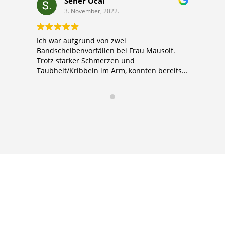
Seher Öcal
3. November, 2022.
Ich war aufgrund von zwei
Die
Bandscheibenvorfällen bei Frau Mausolf.
geh
Trotz starker Schmerzen und
une
Taubheit/Kribbeln im Arm, konnten bereits
nach einer Sitzung deutliche Erfolge erzielt
werden, sodass ich sogar nach der zweiten
Sitzung die Medikamente komplett absetzen
konnte. Ich kann Frau Mausolf ohne
Bedenken weiterempfehlen